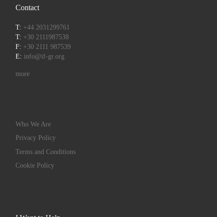
Contact
T:
+44 2031299761
T:
+30 2111987538
F:
+30 2111 987539
E:
info@if-gr.org
more
Who We Are
Privacy Policy
Terms and Conditions
Cookie Policy