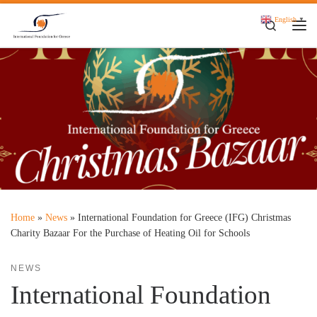
Skip to content
English
▼
Search
Me
Home
»
News
»
International Foundation for Greece (IFG) Christmas
Charity Bazaar For the Purchase of Heating Oil for Schools
NEWS
International Foundation